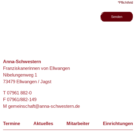
*Pflichtfeld
Senden
Anna-Schwestern
Franziskanerinnen von Ellwangen
Nibelungenweg 1
73479 Ellwangen / Jagst
T 07961 882-0
F 07961/882-149
M
gemeinschaft@anna-schwestern.de
Navigation
Termine
Aktuelles
Mitarbeiter
Einrichtungen
überspringen